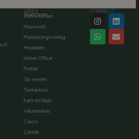
LINKS
CONNECT
Algemene
I
W
L
E
voorwaarden
n
h
i
n
Maatwerk
s
a
n
v
Mantelzorgwoning
t
t
k
e
.nl
a
s
e
l
Modellen
g
a
d
o
Home Office
r
p
i
p
Prefab
a
p
n
e
m
Op wielen
Tuinkantoor
Kant-en-klaar
Vakantiehuis
Casco
Zakelijk