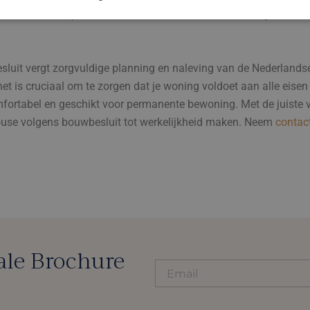
ldoen aan bepaalde brandklassen en moet het dak bijvoorbeeld v
uit vergt zorgvuldige planning en naleving van de Nederlandse
et is cruciaal om te zorgen dat je woning voldoet aan alle eisen
 comfortabel en geschikt voor permanente bewoning. Met de juiste
use volgens bouwbesluit tot werkelijkheid maken. Neem
contac
ale Brochure