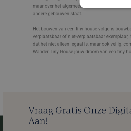
maar over het algemeen moeten de materialen vo
andere gebouwen staat.
Het bouwen van een tiny house volgens bouwbesl
verplaatsbaar of niet-verplaatsbaar exemplaar, h
dat het niet alleen legaal is, maar ook veilig,
Wander Tiny House jouw droom van een tiny ho
Vraag Gratis Onze Digit
Aan!