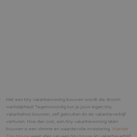
MODELLEN
Met een tiny vakantiewoning bouwen wordt die droom
werkelijkheid! Tegenwoordig kun je jouw eigen tiny
vakantiehuis bouwen, zelf gebruiken én als vakantieverblijf
verhuren. Hoe dan ook, een tiny vakantiewoning laten
bouwen is een slimme en waardevolle investering.
Wander
Tiny House
weet alles van een tiny house als vakantieverblijf