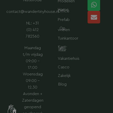
a
e
s
l
Nistelrode
Modellen
g
d
a
o
Home
Office
contact@wandertinyhouse.nl
r
i
p
p
a
n
p
e
Prefab
NL: +31
m
Op
(0) 412
wielen
782560
Tuinkantoor
Kant-
Maandag
en-
klaar
t/m vrijdag
Vakantiehuis
09:00 –
Casco
17:00
Woensdag
Zakelijk
09:00 –
Blog
12.30
Avonden +
Zaterdagen
geopend