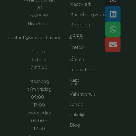
Waardsestraat
n
i
h
n
Maatwerk
s
n
a
v
20
Mantelzorgwoning
t
k
t
e
5388 PP
a
e
s
l
Nistelrode
Modellen
g
d
a
o
Home
Office
contact@wandertinyhouse.nl
r
i
p
p
a
n
p
e
Prefab
NL: +31
m
Op
(0) 412
wielen
782560
Tuinkantoor
Kant-
Maandag
en-
klaar
t/m vrijdag
Vakantiehuis
09:00 –
Casco
17:00
Woensdag
Zakelijk
09:00 –
Blog
12.30