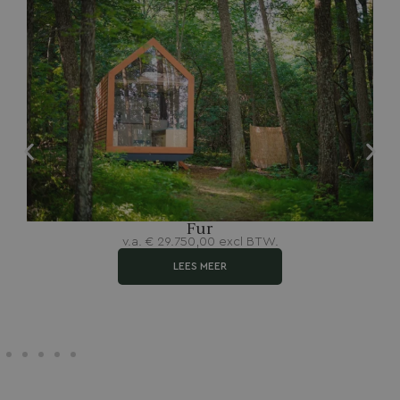
Fur
v.a.
€
29.750,00
excl BTW.
LEES MEER