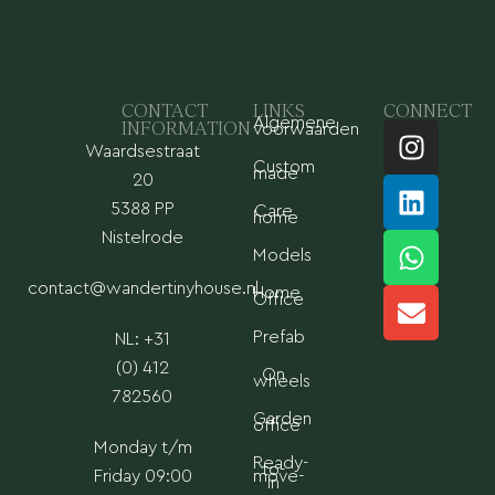
CONTACT
LINKS
CONNECT
Algemene
I
L
W
E
INFORMATION
voorwaarden
Waardsestraat
n
i
h
n
Custom
made
s
n
a
v
20
t
k
t
e
5388 PP
Care
home
a
e
s
l
Nistelrode
Models
g
d
a
o
contact@wandertinyhouse.nl
r
i
p
p
Home
Office
a
n
p
e
Prefab
NL: +31
m
(0) 412
On
wheels
782560
Garden
office
Monday t/m
Ready-
to-
Friday 09:00
move-
in