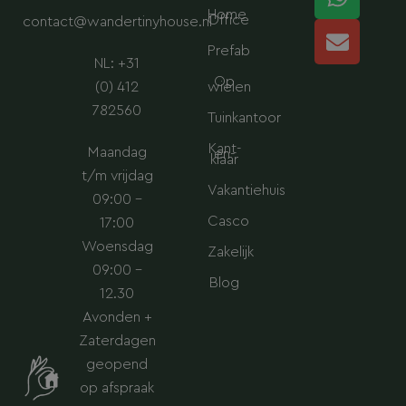
g
d
a
o
Home
Office
contact@wandertinyhouse.nl
r
i
p
p
a
n
p
e
Prefab
NL: +31
m
Op
(0) 412
wielen
782560
Tuinkantoor
Kant-
Maandag
en-
klaar
t/m vrijdag
Vakantiehuis
09:00 –
Casco
17:00
Woensdag
Zakelijk
09:00 –
Blog
12.30
Avonden +
Zaterdagen
geopend
op afspraak