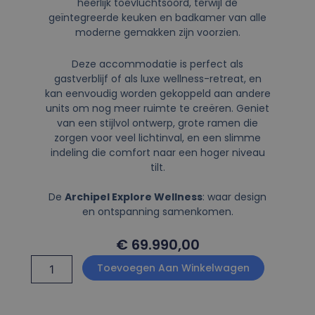
heerlijk toevluchtsoord, terwijl de
geïntegreerde keuken en badkamer van alle
moderne gemakken zijn voorzien.
Deze accommodatie is perfect als
gastverblijf of als luxe wellness-retreat, en
kan eenvoudig worden gekoppeld aan andere
units om nog meer ruimte te creëren. Geniet
van een stijlvol ontwerp, grote ramen die
zorgen voor veel lichtinval, en een slimme
indeling die comfort naar een hoger niveau
tilt.
De
Archipel Explore Wellness
: waar design
en ontspanning samenkomen.
€
69.990,00
Archipel
Toevoegen Aan Winkelwagen
Explore
Welness
aantal