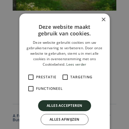
×
Uncategorized
Deze website maakt
Fur
gebruik van cookies.
€
29.750,00
Deze website gebruikt cookies om uw
Toevoegen Aan Winkelwagen
gebruikerservaring te verbeteren. Door onze
website te gebruiken, stemt u in met alle
cookies in overeenstemming met ons
Cookiebeleid.
Lees verder
PRESTATIE
TARGETING
FAQ
FUNCTIONEEL
ALLES ACCEPTEREN
A Frequently Asked Question Surrounding Your
ALLES AFWIJZEN
Business