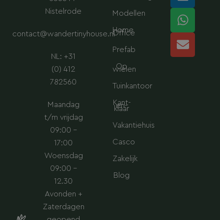
t
k
t
e
a
e
s
l
Nistelrode
Modellen
g
d
a
o
Home
Office
contact@wandertinyhouse.nl
r
i
p
p
a
n
p
e
Prefab
NL: +31
m
Op
(0) 412
wielen
782560
Tuinkantoor
Kant-
Maandag
en-
klaar
t/m vrijdag
Vakantiehuis
09:00 –
Casco
17:00
Woensdag
Zakelijk
09:00 –
Blog
12.30
Avonden +
Zaterdagen
geopend