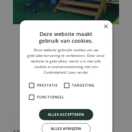
×
Deze website maakt
Uncategorized
gebruik van cookies.
Kusamo
€
37.690,00
Deze website gebruikt cookies om uw
gebruikerservaring te verbeteren. Door onze
Toevoegen Aan Winkelwagen
website te gebruiken, stemt u in met alle
cookies in overeenstemming met ons
Cookiebeleid.
Lees verder
PRESTATIE
TARGETING
FAQ
FUNCTIONEEL
ALLES ACCEPTEREN
ALLES AFWIJZEN
A Frequently Asked Question Surrounding Your