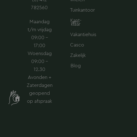
782560
Tuinkantoor
Kant-
Maandag
en-
klaar
t/m vrijdag
Vakantiehuis
09:00 –
Casco
17:00
Woensdag
Zakelijk
09:00 –
Blog
12.30
Avonden +
Zaterdagen
geopend
op afspraak