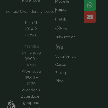
a
e
s
l
Nistelrode
Modellen
g
d
a
o
Home
Office
contact@wandertinyhouse.nl
r
i
p
p
a
n
p
e
Prefab
NL: +31
m
Op
(0) 412
wielen
782560
Tuinkantoor
Kant-
Maandag
en-
klaar
t/m vrijdag
Vakantiehuis
09:00 –
Casco
17:00
Woensdag
Zakelijk
09:00 –
Blog
12.30
Avonden +
Zaterdagen
geopend