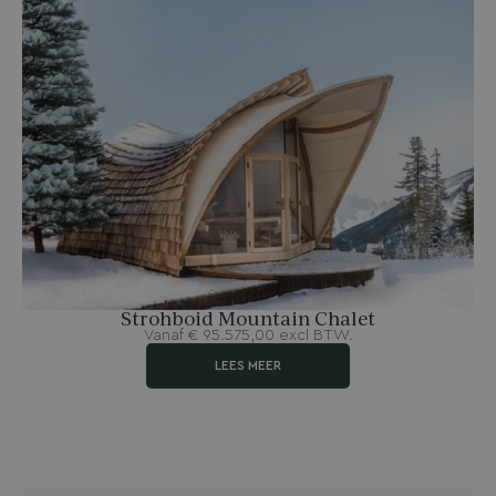
Strohboid Mountain Chalet
Vanaf
€
95.575,00
excl BTW.
LEES MEER