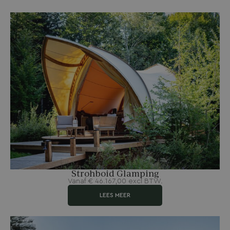
Strohboid Glamping
Vanaf
€
46.167,00
excl BTW.
LEES MEER