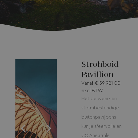
Strohboid
Pavillion
Vanaf
€
59.921,00
excl BTW.
Met de weer- en
stormbestendige
buitenpaviljoens
kun je sfeervolle en
CO2-neutrale