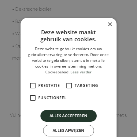
• Elektrische boiler
• Basis elektrische installatie
×
Deze website maakt
• Wateraansluiting en afvoer
gebruik van cookies.
• Op locatie constructie- en
Deze website gebruikt cookies om uw
gebruikerservaring te verbeteren. Door onze
montagewerkzaamheden
website te gebruiken, stemt u in met alle
cookies in overeenstemming met ons
Cookiebeleid.
Lees verder
PRESTATIE
TARGETING
FUNCTIONEEL
Vul het contactformulier in en we nemen contact met u
ALLES ACCEPTEREN
op voor een
Vrijblijvende
ALLES AFWIJZEN