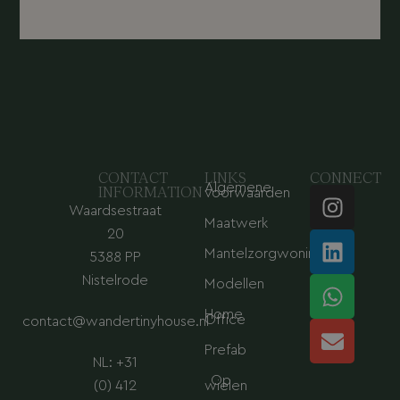
CONTACT
LINKS
CONNECT
Algemene
I
L
W
E
INFORMATION
voorwaarden
Waardsestraat
n
i
h
n
Maatwerk
s
n
a
v
20
Mantelzorgwoning
t
k
t
e
5388 PP
a
e
s
l
Nistelrode
Modellen
g
d
a
o
Home
Office
contact@wandertinyhouse.nl
r
i
p
p
a
n
p
e
Prefab
NL: +31
m
Op
(0) 412
wielen