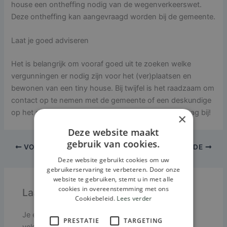
house een ontheffing nodig van de wegenverkeerswet.
Deze ontheffing kan aangevraagd worden bij de gemeente.
Laat je goed adviseren
Het is belangrijk om vooraf goed uit te zoeken welke
vergunningen er nodig zijn voor het (ver)plaatsen en
bewonen van een tiny house. Bij twijfel is het raadzaam om
contact op te nemen met de gemeente of een deskundige
op het gebied van tiny houses. Wij helpen je hier graag bij!
×
Deze website maakt
gebruik van cookies.
VORIGE
VOLGENDE
Deze website gebruikt cookies om uw
gebruikerservaring te verbeteren. Door onze
website te gebruiken, stemt u in met alle
cookies in overeenstemming met ons
Laat een reactie achter
Cookiebeleid.
Lees verder
Je e-mailadres wordt niet gepubliceerd.
Vereiste
PRESTATIE
TARGETING