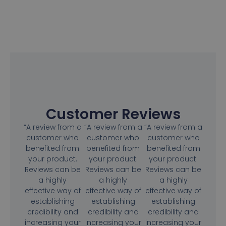
Customer Reviews
“A review from a
“A review from a
“A review from a
customer who
customer who
customer who
benefited from
benefited from
benefited from
your product.
your product.
your product.
Reviews can be
Reviews can be
Reviews can be
a highly
a highly
a highly
effective way of
effective way of
effective way of
establishing
establishing
establishing
credibility and
credibility and
credibility and
increasing your
increasing your
increasing your