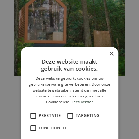
×
Deze website maakt
gebruik van cookies.
Deze website gebruikt cookies om uw
gebruikerservaring te verbeteren. Door onze
Uncategorized
website te gebruiken, stemt u in met alle
Fur
cookies in overeenstemming met ons
Cookiebeleid.
Lees verder
€
29.750,00
Toevoegen Aan Winkelwagen
PRESTATIE
TARGETING
FUNCTIONEEL