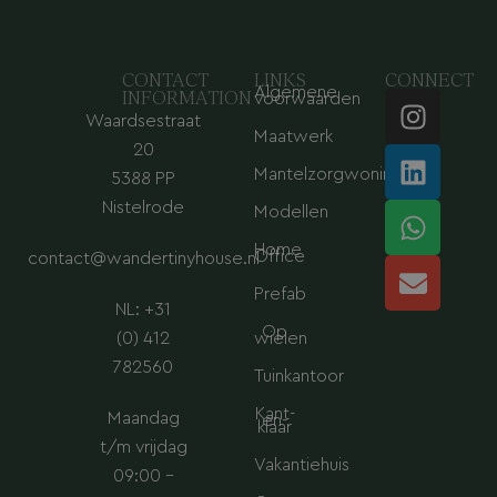
CONTACT
LINKS
CONNECT
Algemene
I
L
W
E
INFORMATION
voorwaarden
Waardsestraat
n
i
h
n
Maatwerk
s
n
a
v
20
Mantelzorgwoning
t
k
t
e
5388 PP
a
e
s
l
Nistelrode
Modellen
g
d
a
o
Home
Office
contact@wandertinyhouse.nl
r
i
p
p
a
n
p
e
Prefab
NL: +31
m
Op
(0) 412
wielen
782560
Tuinkantoor
Kant-
Maandag
en-
klaar
t/m vrijdag
Vakantiehuis
09:00 –